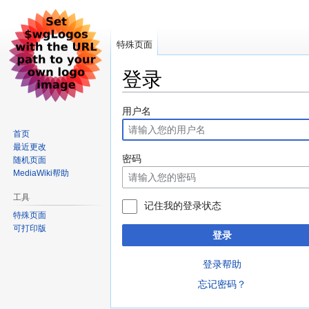
特殊页面
登录
跳
跳
用户名
到
到
首页
导
搜
最近更改
航
索
密码
随机页面
MediaWiki帮助
工具
记住我的登录状态
特殊页面
可打印版
登录
登录帮助
忘记密码？