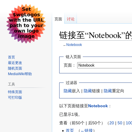
页面
讨论
链接至“Notebook
←
Notebook
跳
跳
链入页面
首页
到
到
最近更改
页面：
导
搜
随机页面
航
索
MediaWiki帮助
过滤器
工具
隐藏
嵌入 |
隐藏
链接 |
隐藏
重定向
特殊页面
可打印版
以下页面链接至
Notebook
：
已显示1项。
查看（前50个 | 后50个）（
20
|
50
|
10
首页
‎
（
←链接
）