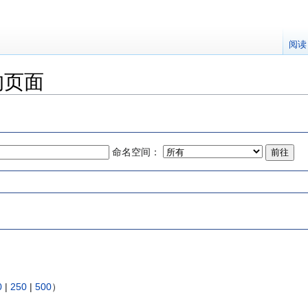
阅读
”的页面
命名空间：
0
|
250
|
500
）