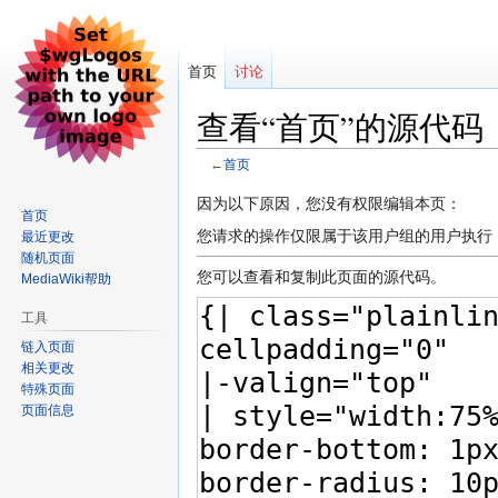
首页
讨论
查看“首页”的源代码
←
首页
跳
跳
因为以下原因，您没有权限编辑本页：
首页
到
到
您请求的操作仅限属于该用户组的用户执行
最近更改
导
搜
随机页面
航
索
您可以查看和复制此页面的源代码。
MediaWiki帮助
工具
链入页面
相关更改
特殊页面
页面信息