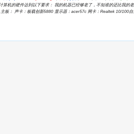
认您的计算机的硬件达到以下要求： 我的机器已经够老了，不知谁的还比我的老 CP
主板： 声卡：板载创新5880 显示器：acer57c 网卡：Realtek 10/100