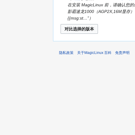
在安装 MagicLinux 前，请确
影霸速龙1000（AGP2X,16M显存） 
{{msg:st…”
隐私政策
关于MagicLinux 百科
免责声明