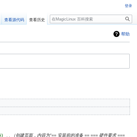
登录
搜
查看源代码
查看历史
索
帮助
6
‎
创建页面，内容为“== 安装前的准备 == === 硬件要求 ===