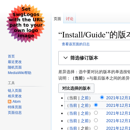
页面
讨论
“Install/Guide”
查看该页面的日志
跳
跳
首页
筛选修订版本
到
到
最近更改
导
搜
随机页面
差异选择：选中要对比的版本的单选按钮，
航
索
MediaWiki帮助
说明：
（当前）
=与最后版本之间的差异
工具
链入页面
相关更改
当前
之前
2021年12月1
Atom
当前
之前
2021年12月1
特殊页面
页面信息
当前
之前
2021年12月1
当前
之前
2021年12月1
当前
之前
2021年12月1