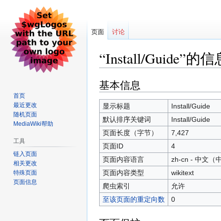
页面
讨论
“Install/Guide”的
基本信息
跳
跳
到
到
首页
导
搜
最近更改
显示标题
Install/Guide
随机页面
航
索
默认排序关键词
Install/Guide
MediaWiki帮助
页面长度（字节）
7,427
工具
页面ID
4
链入页面
页面内容语言
zh-cn - 中文
相关更改
页面内容类型
wikitext
特殊页面
页面信息
爬虫索引
允许
至该页面的重定向数
0